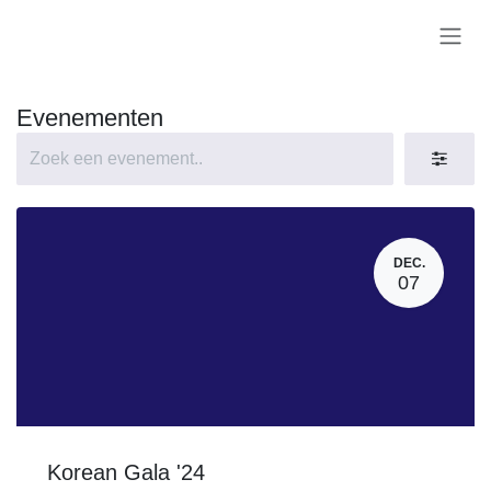
Overslaan naar inhoud
Evenementen
DEC.
07
Korean Gala '24